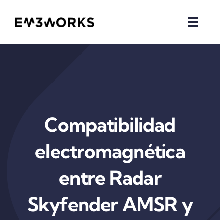
Saltar
al
Toggl
contenido
Navig
Inicio
Quiénes somos
Proyectos
Compatibilidad
Software M3
electromagnética
Líneas de investigación
entre Radar
Noticias
Skyfender AMSR y